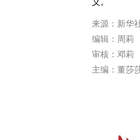
义。
来源：
新华
编辑：周莉
审核：邓莉
主编：董莎