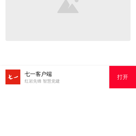
七一客户端
编辑：古文博
打开
红岩先锋 智慧党建
审核：汪茂盛
终审：赵廷虎
来源：七一客户端