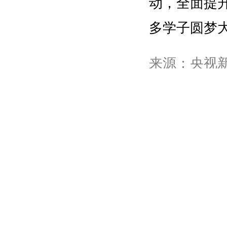
动，全面提
多学子圆梦
来源：央视
作者：
高晨
编辑：罗欣
审核：张开
主编：周神