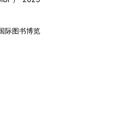
国际图书博览
出口（集团）
洲国际化程度
以“促进文明传
国家和地区的
角度展示了当