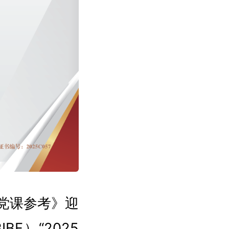
党课参考》迎
F）“2025