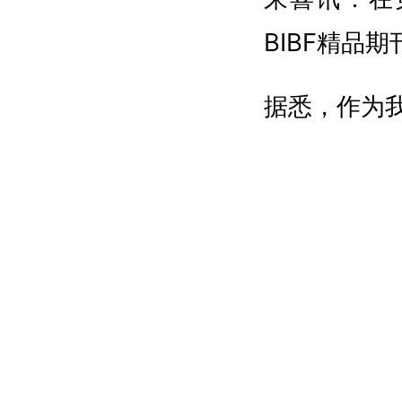
BIBF精品期
据悉，作为
会（BIB
有限公司承
最高的书展。
承发展 推
1700多
代期刊成果