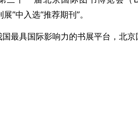
刊展”中入选“推荐期刊”。
我国最具国际影响力的书展平台，北京
F）由国家新闻出版署主办、中国图书进
办，现已成为国际第二大书展，也是亚
本届北京国际图书博览会（BIBF）
动交流互鉴共赢”为主题，共吸引80个
家展商参展，从内容、形式等多方面、多
。