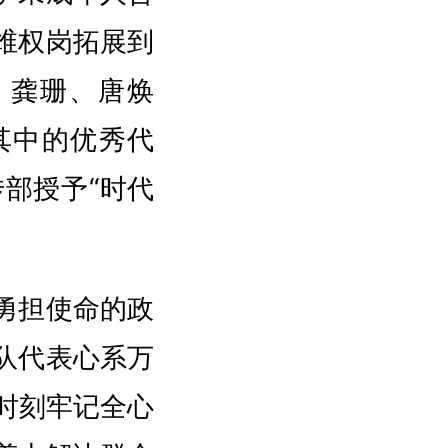
年维权岗拓展到
、龚珊、唐焕
其中的优秀代
传部授予“时代
勇担使命的政
队代表心系万
时刻牢记全心