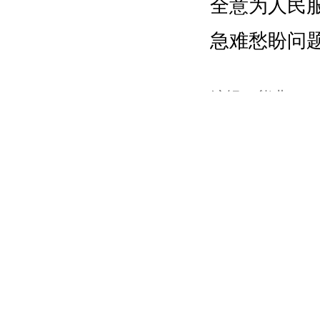
全意为人民
急难愁盼问
编辑：熊燕
审核：邓莉
终审：徐焱
来源：新华社