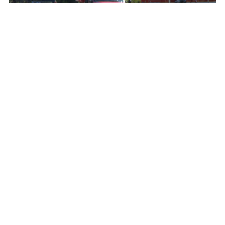
4月10日，美国总统特朗普（右）准备乘直升机离开华
盛顿白宫。新华社发（李源清摄）
“封锁牌”背后的两重目的
“我实在想不通，美国把海峡封起来，怎
么能让伊朗把海峡打开？”对于特朗普的