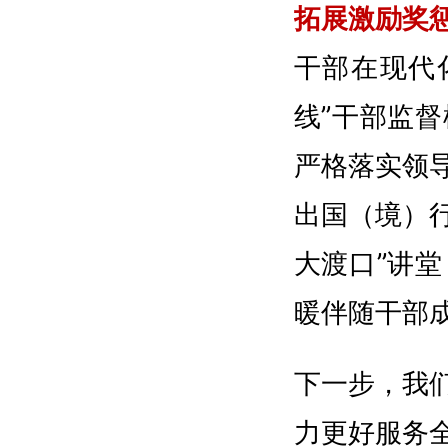
拓展激励奖
干部在现代
线”干部监
严格落实领
出国（境）行
大渡口”讲
暖伴随干部
下一步，我
力更好服务