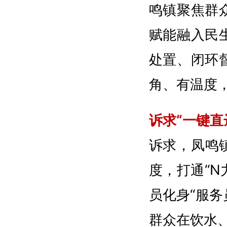
鸣镇聚焦群众
赋能融入民
处置、闭环
角、有温度，
诉求“一键直
诉求，凤鸣
度，打通“
员化身“服
群众在饮水