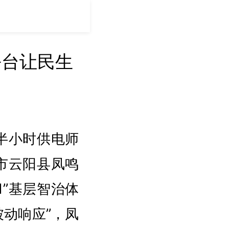
平台让民生
半小时供电师
市云阳县凤鸣
1”基层智治体
动响应”，凤