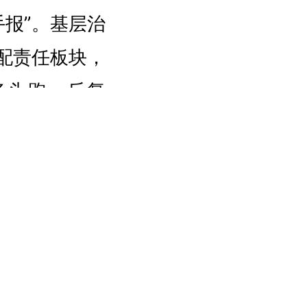
报”。
基层治
配责任板块，
多头跑、反复
2个工作日内
置时效较以往
41”基层智治
服务对象，建
点群体“专属