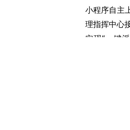
小程序自主
理
指挥中心
实现“一键
找”的困境
答复、复杂
提升57%，
服务“精准
平台，精准
立“一人一