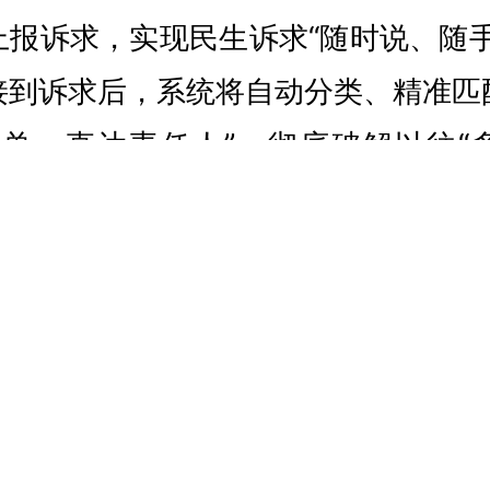
上报诉求，实现民生诉求“随时说、随手
接到诉求后，系统将自动分类、精准匹
派单、直达责任人”，彻底破解以往“
，简单诉求1个工作日内办结、一般诉求
诉求3个工作日内阶段性回应，平均处
治理能力显著提升。
上门”，民生关怀不缺位。
凤鸣镇依托“1
摸排全镇独居老人、留守儿童等重点
档”动态管理台账，明确由网格员担任重