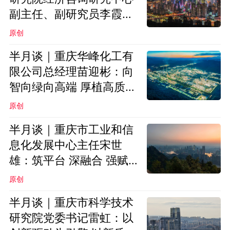
副主任、副研究员李霞：
发展新质生产力 赋能西部
原创
地区高质量发展先行区建
半月谈｜重庆华峰化工有
设
限公司总经理苗迎彬：向
智向绿向高端 厚植高质量
发展新优势
原创
半月谈｜重庆市工业和信
息化发展中心主任宋世
雄：筑平台 深融合 强赋
能
原创
半月谈｜重庆市科学技术
研究院党委书记雷虹：以