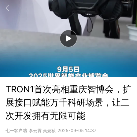
TRON1首次亮相重庆智博会，扩
展接口赋能万千科研场景，让二
次开发拥有无限可能
七一客户端
李云霄 吴曼祯
2025-09-05 14:37