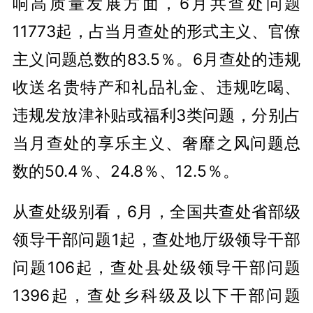
响高质量发展方面，6月共查处问题
11773起，占当月查处的形式主义、官僚
主义问题总数的83.5％。6月查处的违规
收送名贵特产和礼品礼金、违规吃喝、
违规发放津补贴或福利3类问题，分别占
当月查处的享乐主义、奢靡之风问题总
数的50.4％、24.8％、12.5％。
从查处级别看，6月，全国共查处省部级
领导干部问题1起，查处地厅级领导干部
问题106起，查处县处级领导干部问题
1396起，查处乡科级及以下干部问题