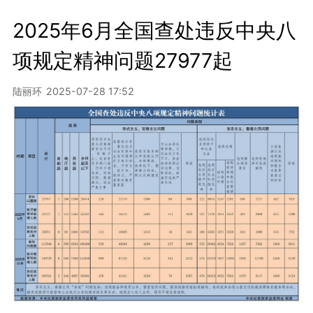
2025年6月全国查处违反中央八
项规定精神问题27977起
陆丽环
2025-07-28 17:52