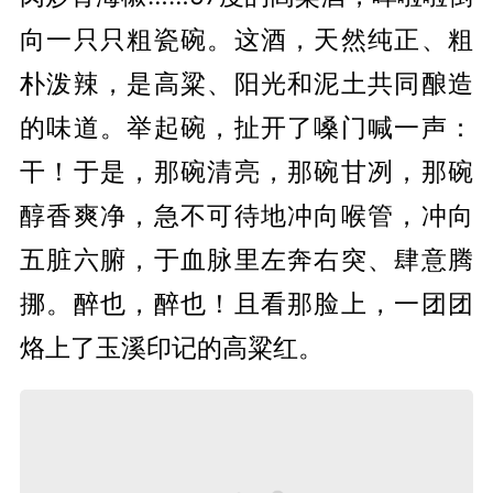
向一只只粗瓷碗。这酒，天然纯正、粗
朴泼辣，是高粱、阳光和泥土共同酿造
的味道。举起碗，扯开了嗓门喊一声：
干！于是，那碗清亮，那碗甘冽，那碗
醇香爽净，急不可待地冲向喉管，冲向
五脏六腑，于血脉里左奔右突、肆意腾
挪。醉也，醉也！且看那脸上，一团团
烙上了玉溪印记的高粱红。