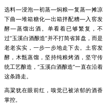
选料—浸泡—初蒸—焖粮—复蒸—摊凉
下曲—堆箱糖化—出箱拌配糟—入窖发
酵—蒸馏出酒。单看着已够繁复，不
过“玉溪白酒酿造”并不打简省算盘，而是
老老实实，一步一步地走下去。土窖发
酵，木甑蒸馏，坚持纯粮烤酒，坚守传
统工艺酿造，“玉溪白酒酿造”一直在沿着
这条路走。
高粱犹在眼前红，嗅觉已被浓郁的酒香
掌控。