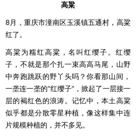
高粱
8月，重庆市潼南区玉溪镇五通村，高粱
红了。
高粱为糯红高粱，名叫红缨子。红缨
子，不就是那个扎一束高高马尾，山野
中奔跑跳跃的野丫头吗？你看那山间，
一垄连一垄的“红缨子”，掀起了一层接一
层的褐红色的浪涛。记忆中，本土高粱
似乎都是分散零星种植，像这样集中连
片规模种植的，并不多见。