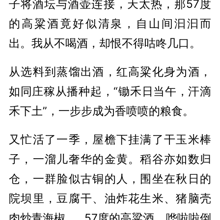
子将酒坛与酒壶连接，天太热，那57度
的高粱酒竟好似清泉，自山间汩汩而
出。我从不喝酒，却恨不得咕咚几口。
从选料到蒸馏出酒，红高粱化身为酒，
如同庄稼从播种起，“锄禾日当午，汗滴
禾下土”，一步步成为香喷喷的粮食。
又忙活了一季，屋檐下挂满了干玉米棒
子，一溜儿奢华的金黄。稻谷亦如数归
仓，一群脸似古铜的人，围坐在秋日的
院坝里，豆腐干、油炸花生米、猪脑壳
肉炒青海椒……57度的高粱酒，哗啦啦倒