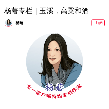
杨莙专栏｜玉溪，高粱和酒
杨莙
+订阅