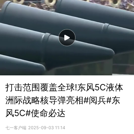
打击范围覆盖全球!东风5C液体
洲际战略核导弹亮相#阅兵#东
风5C#使命必达
七一客户端
2025-09-03 11:14