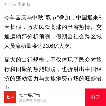
社记者 李钢 摄
今年国庆与中秋“双节”叠加，中国迎来8
天长假，激发民众高涨的出游热情。交
通运输部分析预测，假期全社会跨区域
人员流动量将达23.6亿人次。
庞大的出行规模，不仅体现了民众对旅
行和团聚的热烈期盼，也折射出中国经
济的蓬勃活力与文旅消费市场的旺盛潜
力。
七一客户端
打开
红岩先锋 智慧党建
“和非玩家角色（NPC）随时随地都能互