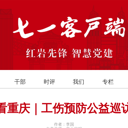
干部
时评
我们
专栏
看重庆｜工伤预防公益巡
作者：李国