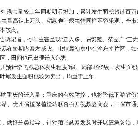
计灯诱虫量较上年同期明显增加，累计发生面积超过百万
丛虫量高达上万头。稻纵卷叶螟虫情同样不容乐观，全市
率较高。
告诉记者，今年虫害呈现“迁入多、易繁殖、范围广”三
极易在短期内暴发成灾。虫情最初集中在渝东南片区，如
区，田间也已出现迁入危害。
川预计稻飞虱总体发生程度3级、局部4至5级，发生面
叶螟发生面积也较为突出，均重于上年。
影响重庆的迁入量；重庆的有效防控，也将降低下游省份
保站、贵州省植保植检站联合召开视频会商会，三省市通
查，做好分类指导，针对稻飞虱暴发及时开展应急防治，