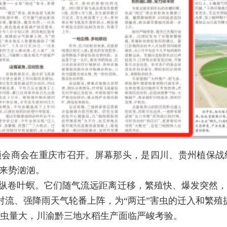
频会商会在重庆市召开。屏幕那头，是四川、贵州植保战
，来势汹汹。
稻纵卷叶螟。它们随气流远距离迁移，繁殖快、爆发突然
流、强降雨天气轮番上阵，为“两迁”害虫的迁入和繁殖提供
虫量大，川渝黔三地水稻生产面临严峻考验。