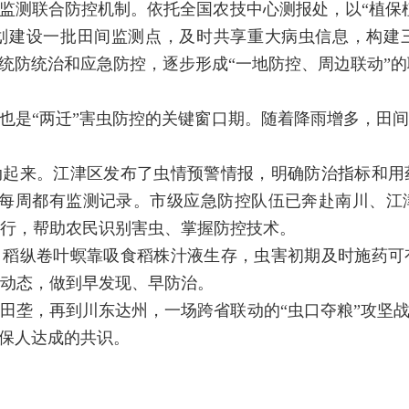
监测联合防控机制。依托全国农技中心测报处，以“植保
划建设一批田间监测点，及时共享重大病虫信息，构建
展统防统治和应急防控，逐步形成“一地防控、周边联动”
也是“两迁”害虫防控的关键窗口期。随着降雨增多，田
动起来。江津区发布了虫情预警情报，明确防治指标和用
乎每周都有监测记录。市级应急防控队伍已奔赴南川、江
行，帮助农民识别害虫、掌握防控技术。
、稻纵卷叶螟靠吸食稻株汁液生存，虫害初期及时施药可
动态，做到早发现、早防治。
田垄，再到川东达州，一场跨省联动的“虫口夺粮”攻坚战
植保人达成的共识。