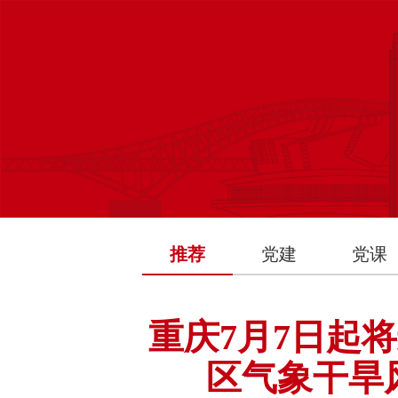
推荐
党建
党课
重庆7月7日起
区气象干旱