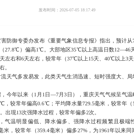
发布时间：2026-07-05 18:17:49
灾害防御专委办发布《重要气象信息专报》指出，预计从
（27.8℃）偏高1℃。大部地区35℃以上高温日数12—4
5天左右和6天左右，较常年（37℃以上15天、40℃以上
左右。
对流天气多发易发，此类天气生消迅速、短时强度大、局
，今年以来（1月1日—7月3日），重庆天气气候呈气
，较常年偏高0.6℃；平均降水量729.5毫米，较常年（55
年）。出现13次强降水过程，较常年偏多2次。
），气温明显偏低、降水偏多、强降水过程频繁且极端性
.5毫米，较常年（359.4毫米）偏多27%，为1961年以来同期