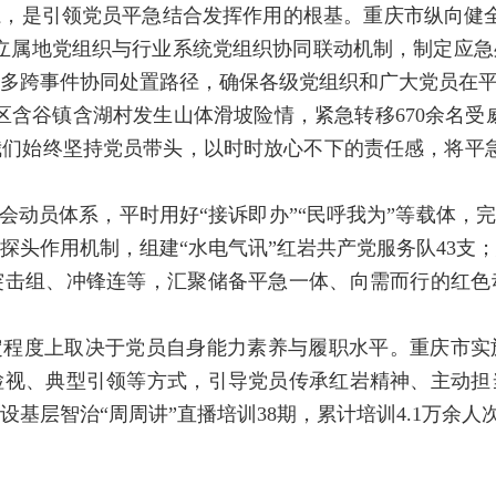
，是引领党员平急结合发挥作用的根基。重庆市纵向健
立属地党组织与行业系统党组织协同联动机制，制定应
多跨事件协同处置路径，确保各级党组织和广大党员在
区含谷镇含湖村发生山体滑坡险情，紧急转移670余名受
们始终坚持党员带头，以时时放心不下的责任感，将平
会动员体系，平时用好“接诉即办”“民呼我为”等载体，
探头作用机制，组建“水电气讯”红岩共产党服务队43支
突击组、冲锋连等，汇聚储备平急一体、向需而行的红色
定程度上取决于党员自身能力素养与履职水平。重庆市实
检视、典型引领等方式，引导党员传承红岩精神、主动担
基层智治“周周讲”直播培训38期，累计培训4.1万余