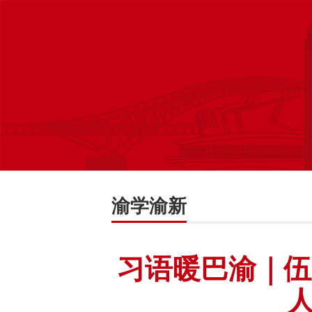
渝学渝新
习语暖巴渝｜伍