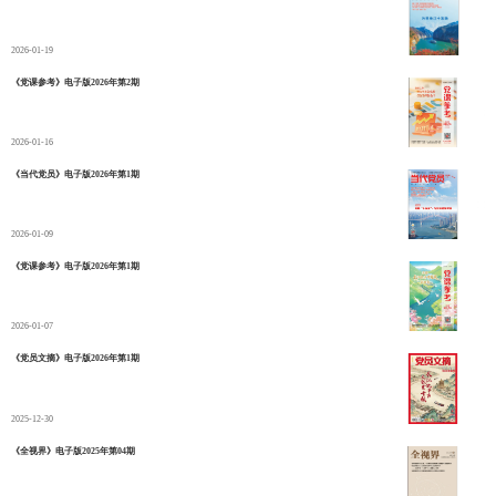
2026-01-19
《党课参考》电子版2026年第2期
2026-01-16
《当代党员》电子版2026年第1期
2026-01-09
《党课参考》电子版2026年第1期
2026-01-07
《党员文摘》电子版2026年第1期
2025-12-30
《全视界》电子版2025年第04期