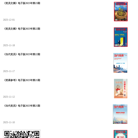
《党员文摘》电子版2025年第23期
2025-12-01
《党员文摘》电子版2025年第22期
2025-11-18
《当代党员》电子版2025年第22期
2025-11-17
《党课参考》电子版2025年第21期
2025-11-12
《当代党员》电子版2025年第21期
2025-11-10
《党员文摘》电子版2025年第21期