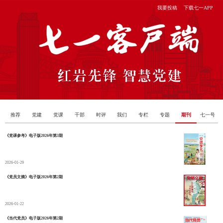
我要投稿
下载七一APP
推荐
党建
党课
干部
时评
我们
专栏
专题
期刊
七一号
《党课参考》电子版2026年第3期
2026-01-29
《党员文摘》电子版2026年第2期
2026-01-22
《当代党员》电子版2026年第2期