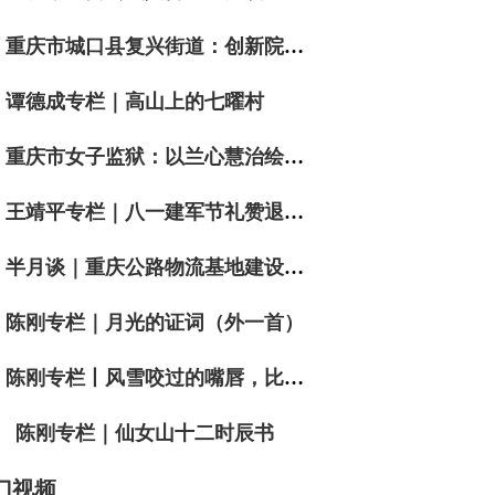
重庆市城口县复兴街道：创新院落“微自治”模式 绘就基层善治新画卷
谭德成专栏｜高山上的七曜村
重庆市女子监狱：以兰心慧治绘就党建引领新图景
王靖平专栏｜八一建军节礼赞退役军人词二首
半月谈｜重庆公路物流基地建设有限公司董事长祝向波：让通道“流量”转化为产业“留量”经济“增量”
陈刚专栏｜月光的证词（外一首）
陈刚专栏丨风雪咬过的嘴唇，比黄金更沉默
陈刚专栏｜仙女山十二时辰书
门视频