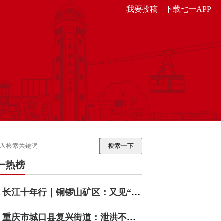
我要投稿
下载七一APP
一热榜
长江十年行｜铜锣山矿区：又见“靠山吃山”
重庆市城口县复兴街道：泄洪不泄责 数智护民安