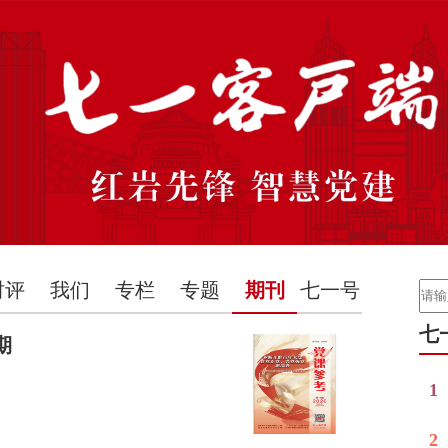
时评
我们
专栏
专题
期刊
七一号
七
期
1
2