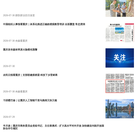
2026-07-30
群防群治百日攻坚
中国组织人事报看重庆｜体系化推进正确政绩观教育培训 全面覆盖 常态浸润
2026-07-30
央媒看重庆
重庆发布森林草原火险橙色预警
2026-07-30
农民日报看重庆｜支部联建搭桥梁 科技下乡育鲜果
2026-07-30
央媒看重庆
习语暖巴渝｜让重庆人工智能千里马跑得又快又稳
2026-07-29
半月谈｜重庆市商务委员会党组书记、主任章勇武：扩大高水平对外开放 加快建设内陆开放国
际合作引领区