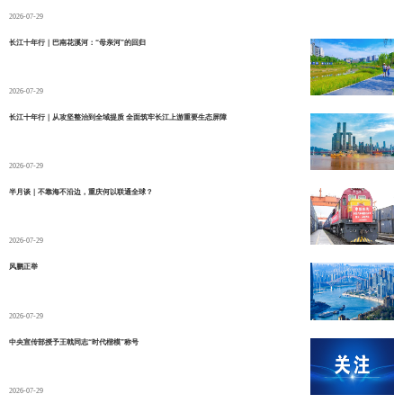
2026-07-29
长江十年行｜巴南花溪河：“母亲河”的回归
2026-07-29
长江十年行｜从攻坚整治到全域提质 全面筑牢长江上游重要生态屏障
2026-07-29
半月谈｜不靠海不沿边，重庆何以联通全球？
2026-07-29
风鹏正举
2026-07-29
中央宣传部授予王戟同志“时代楷模”称号
2026-07-29