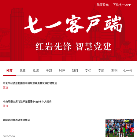
我要投稿
下载七一APP
推荐
党建
党课
干部
时评
我们
专栏
专题
期刊
七一号
习近平经济思想指引中国经济高质量发展行稳致远
置顶
2026-08-03
中央军委主席习近平签署通令 给1名个人记功
置顶
2026-07-31
国际足联宣布调查阿根廷
2026-07-30