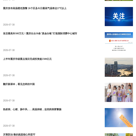
重庆发布高温橙色预警 26个区县今日最高气温将达37℃以上
2026-07-30
首店最高补500万元！重庆出台30条“真金白银”打造国际消费中心城市
2026-07-30
上半年重庆市级重点项目完成投资超2500亿元
2026-07-30
翻开新课本，看见怎样的中国
2026-07-30
热射病、心梗、肠中风……高温持续，这些疾病要警惕
2026-07-30
灾害防治 靠的就是细心和坚守