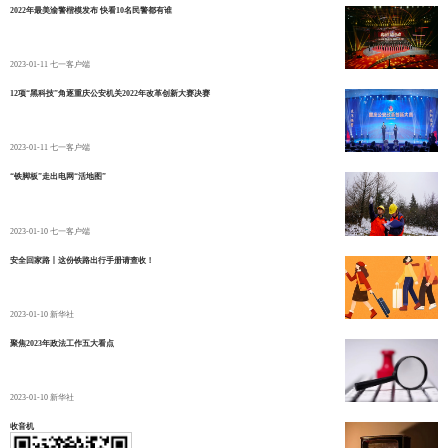
2022年最美渝警楷模发布 快看10名民警都有谁
2023-01-11
七一客户端
12项“黑科技”角逐重庆公安机关2022年改革创新大赛决赛
2023-01-11
七一客户端
“铁脚板”走出电网“活地图”
2023-01-10
七一客户端
安全回家路丨这份铁路出行手册请查收！
2023-01-10
新华社
聚焦2023年政法工作五大看点
2023-01-10
新华社
收音机