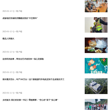
2023-01-12
七一客户端
成渝地区双城经济圈建设里的“中交青年”
2023-01-12
七一客户端
慢品人间烟火
2023-01-12
七一客户端
这些民间故事，带你去艺术迷宫来一场心灵探险
2023-01-12
七一客户端
填补重庆空白，年产300万台！这个新能源汽车电机定转子总成项目开工
2023-01-11
七一客户端
乡村振兴·我们村的第一书记丨㉕慈辉辉：“空心村”里干“实心事”