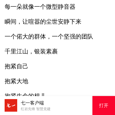
每一朵就像一个微型静音器
瞬间，让喧嚣的尘世安静下来
一个偌大的群体，一个坚强的团队
千里江山，银装素裹
抱紧自己
抱紧大地
抱紧生命的根儿
七一客户端
打开
红岩先锋 智慧党建
（作者系中国西部散文学会会员、山西