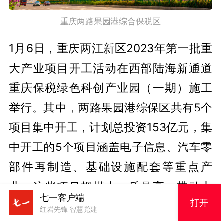
重庆两路果园港综合保税区
1月6日，重庆两江新区2023年第一批重
大产业项目开工活动在西部陆海新通道
重庆保税绿色科创产业园（一期）施工
举行。其中，两路果园港综保区共有5个
项目集中开工，计划总投资153亿元，集
中开工的5个项目涵盖电子信息、汽车零
部件再制造、基础设施配套等重点产
业。这些项目规模大、质量高、带动力
七一客户端
打开
强，能够为两路果园港综保区持续健康
红岩先锋 智慧党建