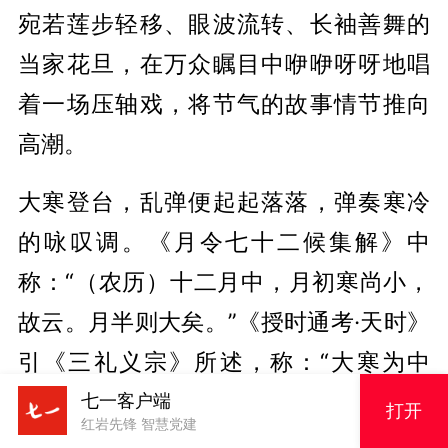
宛若莲步轻移、眼波流转、长袖善舞的
当家花旦，在万众瞩目中咿咿呀呀地唱
着一场压轴戏，将节气的故事情节推向
高潮。
大寒登台，乱弹便起起落落，弹奏寒冷
的咏叹调。《月令七十二候集解》中
称：“（农历）十二月中，月初寒尚小，
故云。月半则大矣。”《授时通考·天时》
引《三礼义宗》所述，称：“大寒为中
者，上形于小寒，故谓之大……寒气之逆
七一客户端
打开
红岩先锋 智慧党建
极，故谓大寒。”大寒比小寒更冷，是一