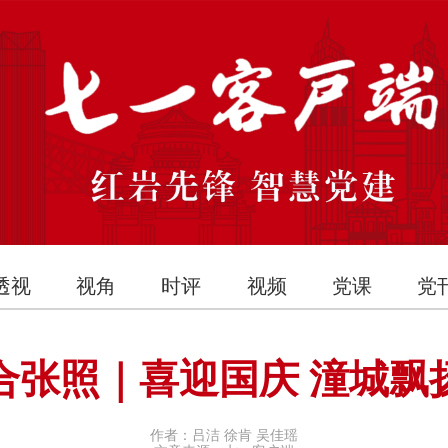
透视
视角
时评
视频
党课
党
合张照｜喜迎国庆 潼城飘扬
作者：吕洁 徐肯 吴佳瑶