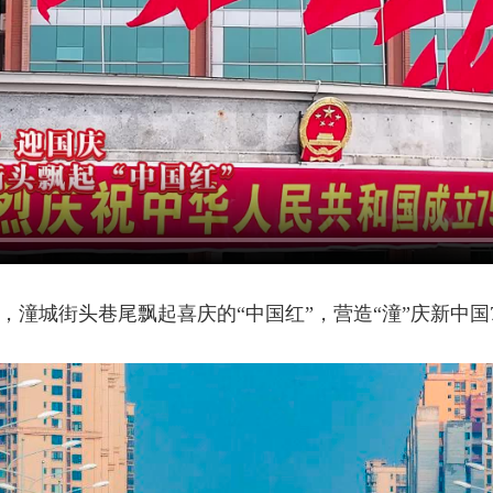
，潼城街头巷尾飘起喜庆的“中国红”，营造“潼”庆新中国