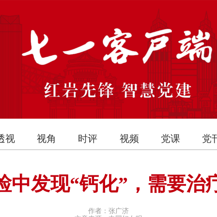
透视
视角
时评
视频
党课
党
检中发现“钙化”，需要治
作者：张广济