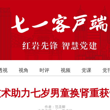
透视
视角
时评
视频
党课
党
术助力七岁男童换肾重获
作者：范圣卿