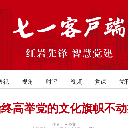
透视
视角
时评
视频
党课
党
始终高举党的文化旗帜不动
作者：马修文