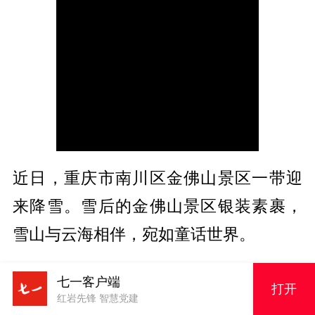
近日，重庆市南川区金佛山景区一带迎
来降雪。雪后的金佛山景区银装素裹，
雪山与云海相伴，宛如童话世界。
新华社音视频部制作
七一客户端
打开
红岩先锋 智慧党建