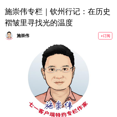
施崇伟专栏｜钦州行记：在历史
褶皱里寻找光的温度
施崇伟
+订阅