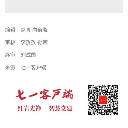
编辑：赵真 向俞璇
审核：李孜孜 孙茜
终审：刘成国
来源：七一客户端