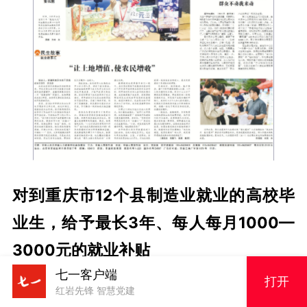
对到重庆市12个县制造业就业的高校毕
业生，给予最长3年、每人每月1000—
3000元的就业补贴
七一客户端
打开
对制造业等企业新招用返乡和大龄农民
红岩先锋 智慧党建