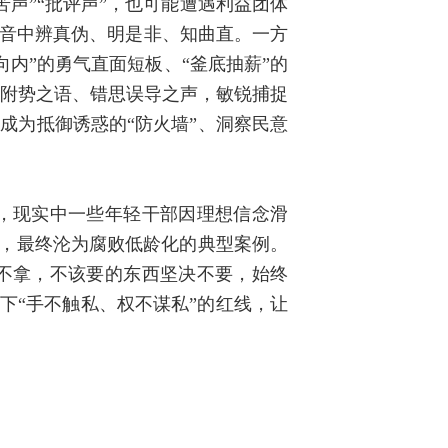
苦声”“批评声”，也可能遭遇利益团体
声音中辨真伪、明是非、知曲直。一方
内”的勇气直面短板、“釜底抽薪”的
炎附势之语、错思误导之声，敏锐捕捉
”成为抵御诱惑的“防火墙”、洞察民意
而，现实中一些年轻干部因理想信念滑
守”，最终沦为腐败低龄化的典型案例。
决不拿，不该要的东西坚决不要，始终
划下“手不触私、权不谋私”的红线，让