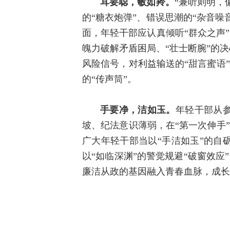
耳要聪，敏如羚。
“兼听则明，
的“糖衣炮弹”、错误思潮的“杂音
面，年轻干部应认真倾听“群众之声
魄力破解矛盾困局、“壮士断腕”的
风险信号，对利益输送的“甜言蜜语”
的“传声筒”。
手要净，洁如玉。
年轻干部从
坡、纪法意识薄弱，在“第一次伸手”
广大年轻干部当以“手洁如玉”的自
以“如临深渊”的警觉规避“破窗效应
廉洁从政的基因融入青春血脉，成长