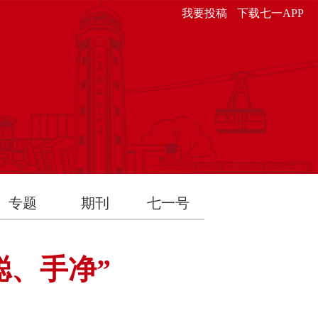
我要投稿
下载七一APP
专题
期刊
七一号
聪、手净”