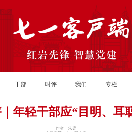
干部
时评
我们
专栏
｜年轻干部应“目明、耳
作者：朱梁