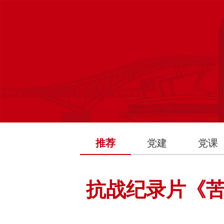
推荐
党建
党课
抗战纪录片《