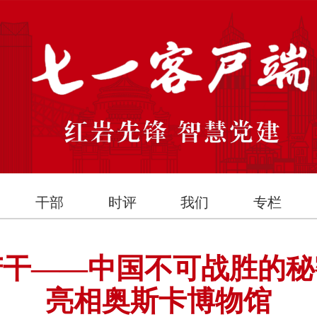
干部
时评
我们
专栏
苦干——中国不可战胜的秘
亮相奥斯卡博物馆