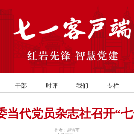
干部
时评
我们
专栏
委当代党员杂志社召开“七
作者：赵诗雨