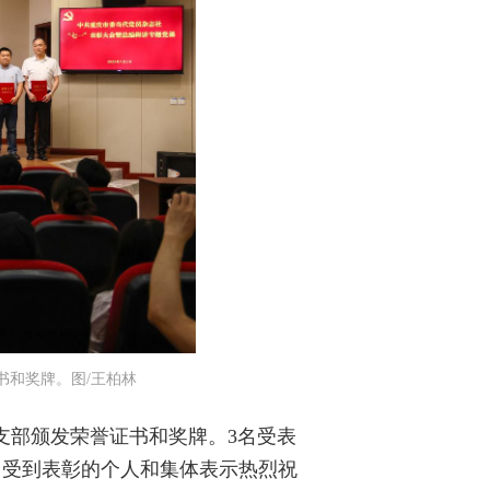
书和奖牌。图/王柏林
支部颁发荣誉证书和奖牌。3名受表
向受到表彰的个人和集体表示热烈祝