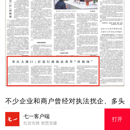
不少企业和商户曾经对执法扰企、多头
检查、重复检查头疼不已，然而在重庆
七一客户端
打开
市大渡口区近日开展的“综合查一次”联合
红岩先锋 智慧党建