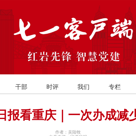
干部
时评
我们
专栏
日报看重庆｜一次办成减
作者：吴陆牧