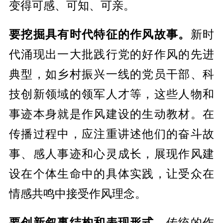
变得可感、可知、可亲。
要
挖掘具有时代特征的作风故事。
新时
代涌现出一大批践行党的好作风的先进
典型，如乡村振兴一线的党员干部、科
技创新领域的领军人才等，这些人物和
事迹本身就是作风建设的生动教材。在
传播过程中，应注重讲述他们的奋斗故
事、感人事迹和心灵成长，展现作风建
设在个体生命中的具体实践，让受众在
情感共鸣中接受作风理念。
要
创新叙事结构和表现形式
。传统的作