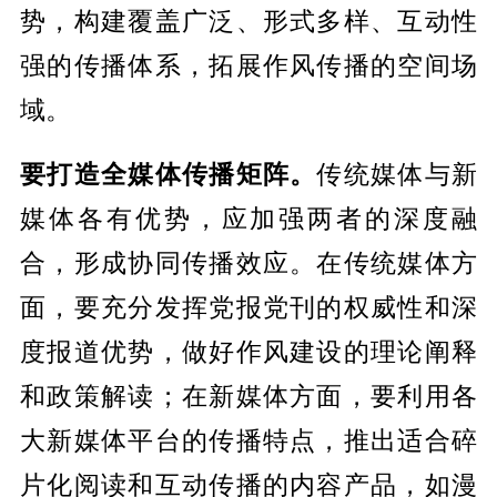
势，构建覆盖广泛、形式多样、互动性
强的传播体系，拓展作风传播的空间场
域。
要打造全媒体传播矩阵。
传统媒体与新
媒体各有优势，应加强两者的深度融
合，形成协同传播效应。在传统媒体方
面，要充分发挥党报党刊的权威性和深
度报道优势，做好作风建设的理论阐释
和政策解读；在新媒体方面，要利用各
大新媒体平台的传播特点，推出适合碎
片化阅读和互动传播的内容产品，如漫