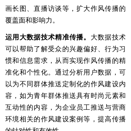
画长图、直播访谈等，扩大作风传播的
覆盖面和影响力。
运用大数据技术精准传播。
大数据技术
可以帮助了解受众的兴趣偏好、行为习
惯和信息需求，从而实现作风传播的精
准化和个性化。通过分析用户数据，可
以为不同群体推送定制化的作风建设内
容，如为青年群体推送具有时尚元素和
互动性的内容，为企业员工推送与营商
环境相关的作风建设案例等，提高传播
的针对性和有效性。