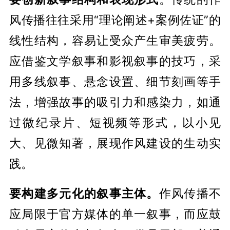
风传播往往采用“理论阐述+案例佐证”的
线性结构，容易让受众产生审美疲劳。
应借鉴文学叙事和影视叙事的技巧，采
用多线叙事、悬念设置、细节刻画等手
法，增强故事的吸引力和感染力，如通
过微纪录片、短视频等形式，以小见
大、见微知著，展现作风建设的生动实
践。
要
构建多元化的叙事主体。
作风传播不
应局限于官方媒体的单一叙事，而应鼓