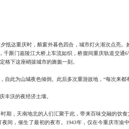
夕抵达重庆时，舷窗外暮色四合，城市灯火渐次点亮。她
，千厮门嘉陵江大桥上车流如织，桥腹间重庆轨道交通
定格下这座峭拔城市的旖旎一刻。
，自此为山城夜色倾倒。此后多次重游故地，“每次来都
庆丰沃的夜经济土壤。
争时期，天南地北的人们汇聚于此，带来百味交融的饮食
夜间，催生了最初的夜市。1943年，仅在今重庆市渝中