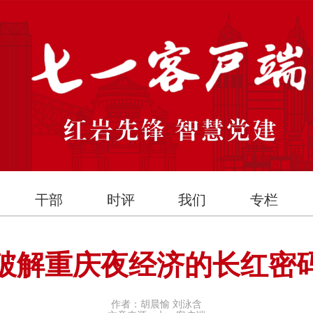
干部
时评
我们
专栏
破解重庆夜经济的长红密
作者：胡晨愉 刘泳含