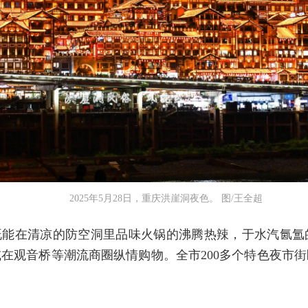
2025年5月28日，重庆洪崖洞夜色。 图/王全超
既能在清凉的防空洞里品味火锅的沸腾热辣，于水汽氤氲
在观音桥等潮流商圈纵情购物。全市200多个特色夜市