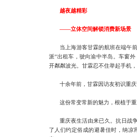
越夜越精彩
——立体空间解锁消费新场景
当上海游客甘霖的航班在端午前
派”出租车，驶向渝中半岛。车窗外
开粼粼波光。甘霖忍不住举起手机，
十余年前，甘霖因访友初识重庆
这份常变常新的魅力，根植于重
重庆夜生活由来已久。抗日战
了人们约定俗成的避暑佳时，纳凉宵