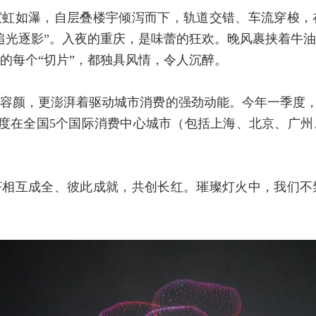
霓虹如瀑，自层叠楼宇倾泻而下，轨道交错、车流穿梭，
追光逐影”。入夜的重庆，是味蕾的狂欢。晚风裹挟着牛
的每个“切片”，都独具风情，令人沉醉。
容颜，更澎湃着驱动城市消费的强劲动能。今年一季度，重庆
个季度在全国5个国际消费中心城市（包括上海、北京、广
济相互成全、彼此成就，共创长红。璀璨灯火中，我们不