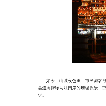
如今，山城夜色里，市民游客
晶连廊俯瞰两江四岸的璀璨夜景，或
求。