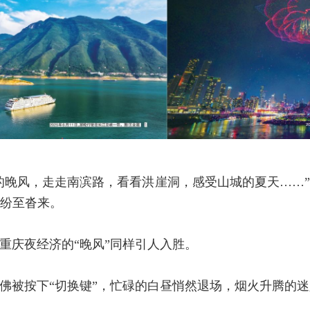
的晚风，走走南滨路，看看洪崖洞，感受山城的夏天……
纷至沓来。
重庆夜经济的“晚风”同样引人入胜。
佛被按下“切换键”，忙碌的白昼悄然退场，烟火升腾的