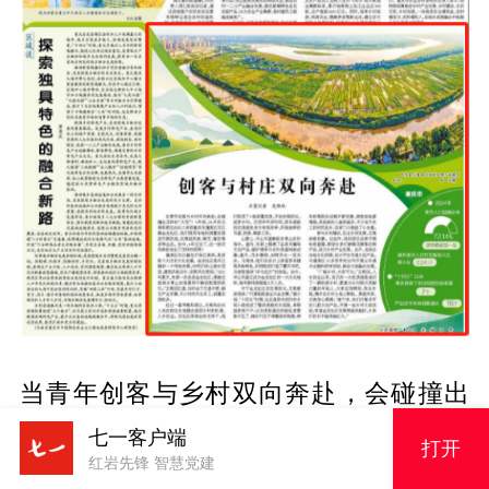
当青年创客与乡村双向奔赴，会碰撞出
怎样的“火花”？4年前，34岁的王亮和两
七一客户端
打开
红岩先锋 智慧党建
位合伙人来到重庆市潼南区双江镇金龙