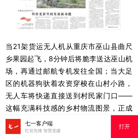
当21架货运无人机从重庆市巫山县曲尺
乡果园起飞，8分钟后将脆李送达巫山机
场，再通过邮航专机发往全国；当大足
区的机器狗驮着农资穿梭在山村小路，
无人车将快递直接送到村民家门口——
这幅充满科技感的乡村物流图景，正成
为重庆“邮运通”工程激活城乡循环的真实
七一客户端
打开
红岩先锋 智慧党建
写照。