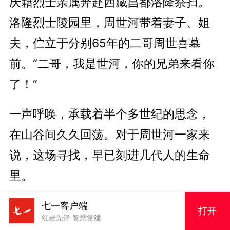
庆籍烈士亲属奔赴西藏昌都洛隆祭扫。
洛隆烈士陵园里，周世河带着妻子、姐
夫，伫立于分别65年的二哥周世喜墓
前。“二哥，我是世河，你的兄弟来看你
了！”
一声呼唤，承载着半个多世纪的思念，
在山谷间久久回荡。对于周世河一家来
说，这场寻找，早已刻进几代人的生命
里。
七一客户端
打开
红岩先锋 智慧党建