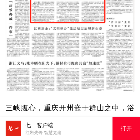
三峡腹心，重庆开州嵌于群山之中，浴
水而出，拥有“城在湖中，湖在山中，人
七一客户端
打开
在山水中”的美丽画境。
红岩先锋 智慧党建