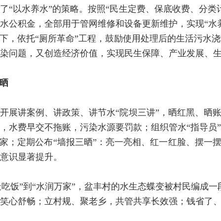
了“以水养水”的策略。按照“民生定费、保底收费、分类
水公积金，全部用于管网维修和设备更新维护，实现“水
向下，依托“厕所革命”工程，鼓励使用处理后的生活污水
染问题，又创造经济价值，实现民生保障、产业发展、
晒
开展讲案例、讲政策、讲节水“院坝三讲”，晒红黑、晒账
，水费早交不拖账，污染水源要罚款；组织管水“指导员
专家；定期公布“墙报三晒”：亮一亮相、红一红脸、摆一摆
意识显著提升。
靠天吃饭”到“水润万家”，盆丰村的水生态蝶变被村民编成
笑心舒畅；立村规、聚老乡，共管共享长效强；钱省了