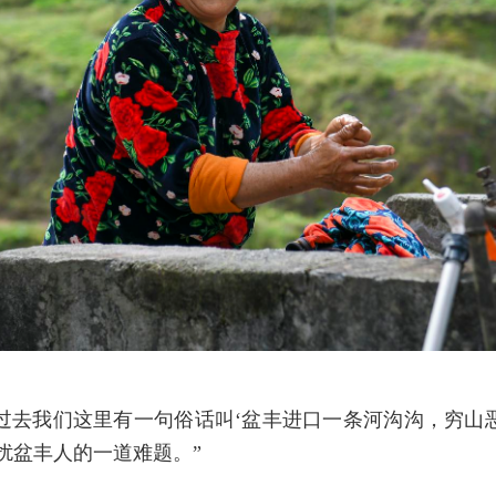
过去我们这里有一句俗话叫‘盆丰进口一条河沟沟，穷山
扰盆丰人的一道难题。”