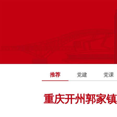
推荐
党建
党课
重庆开州郭家镇