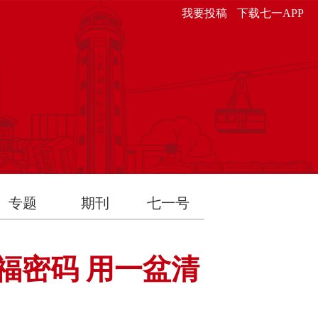
我要投稿
下载七一APP
专题
期刊
七一号
福密码 用一盆清