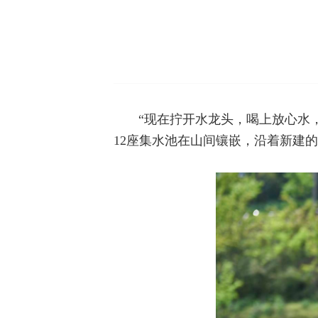
“现在拧开水龙头，喝上放心水
12座集水池在山间镶嵌，沿着新建