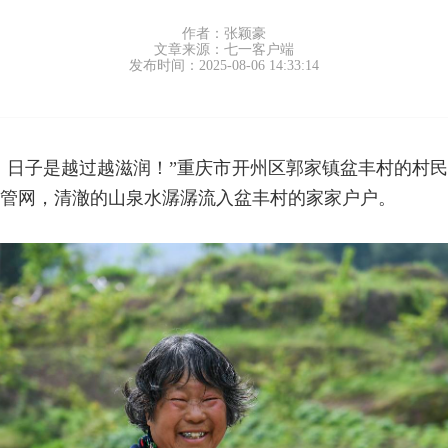
作者：张颖豪
文章来源：七一客户端
发布时间：2025-08-06 14:33:14
，日子是越过越滋润！”重庆市开州区郭家镇盆丰村的村
的管网，清澈的山泉水潺潺流入盆丰村的家家户户。