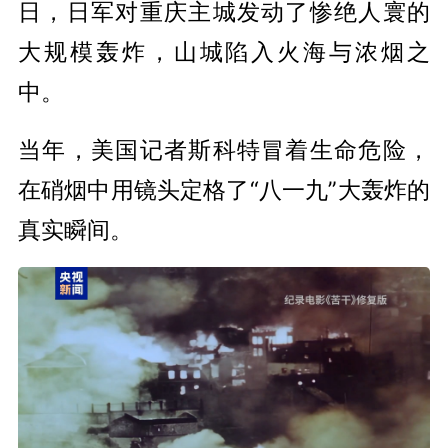
日，日军对重庆主城发动了惨绝人寰的
大规模轰炸，山城陷入火海与浓烟之
中。
当年，美国记者斯科特冒着生命危险，
在硝烟中用镜头定格了“八一九”大轰炸的
真实瞬间。