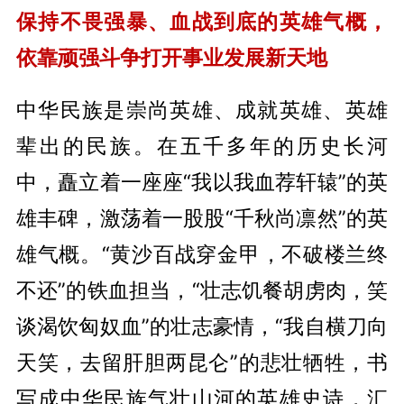
保持不畏强暴、血战到底的英雄气概，
依靠顽强斗争打开事业发展新天地
中华民族是崇尚英雄、成就英雄、英雄
辈出的民族。在五千多年的历史长河
中，矗立着一座座“我以我血荐轩辕”的英
雄丰碑，激荡着一股股“千秋尚凛然”的英
雄气概。“黄沙百战穿金甲，不破楼兰终
不还”的铁血担当，“壮志饥餐胡虏肉，笑
谈渴饮匈奴血”的壮志豪情，“我自横刀向
天笑，去留肝胆两昆仑”的悲壮牺牲，书
写成中华民族气壮山河的英雄史诗，汇