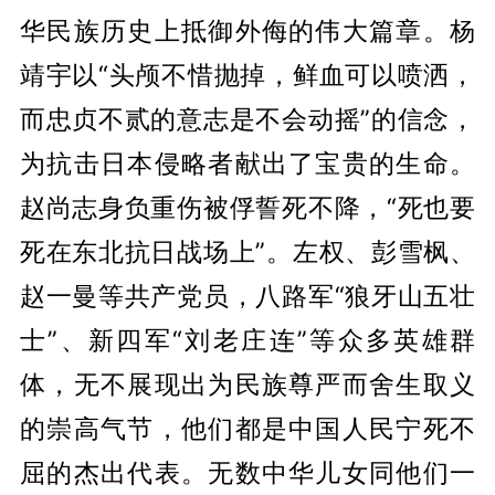
华民族历史上抵御外侮的伟大篇章。杨
靖宇以“头颅不惜抛掉，鲜血可以喷洒，
而忠贞不贰的意志是不会动摇”的信念，
为抗击日本侵略者献出了宝贵的生命。
赵尚志身负重伤被俘誓死不降，“死也要
死在东北抗日战场上”。左权、彭雪枫、
赵一曼等共产党员，八路军“狼牙山五壮
士”、新四军“刘老庄连”等众多英雄群
体，无不展现出为民族尊严而舍生取义
的崇高气节，他们都是中国人民宁死不
屈的杰出代表。无数中华儿女同他们一