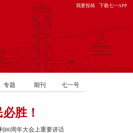
我要投稿
下载七一APP
专题
期刊
七一号
民必胜！
利80周年大会上重要讲话