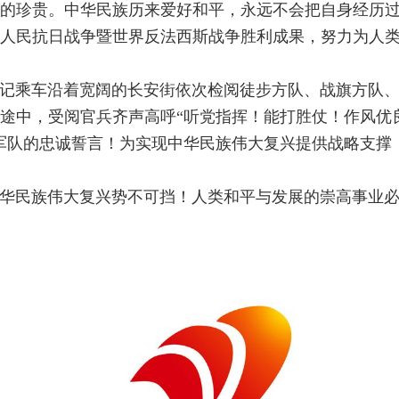
的珍贵。中华民族历来爱好和平，永远不会把自身经历
人民抗日战争暨世界反法西斯战争胜利成果，努力为人
记乘车沿着宽阔的长安街依次检阅徒步方队、战旗方队、装
门途中，受阅官兵齐声高呼“听党指挥！能打胜仗！作风优
军队的忠诚誓言！为实现中华民族伟大复兴提供战略支撑
华民族伟大复兴势不可挡！人类和平与发展的崇高事业