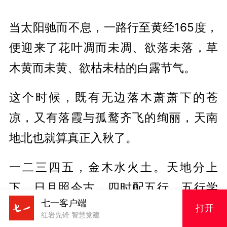
当太阳驰而不息，一路行至黄经165度，
便迎来了花叶凋而未凋、欲落未落，草
木黄而未黄、欲枯未枯的白露节气。
这个时候，既有无边落木萧萧下的苍
凉，又有落霞与孤鹜齐飞的绚丽，天南
地北也就算真正入秋了。
一二三四五，金木水火土。天地分上
下，日月照今古。四时配五行。五行学
七一客户端
说除了其中的土对应夏末秋初湿热的长
打开
红岩先锋 智慧党建