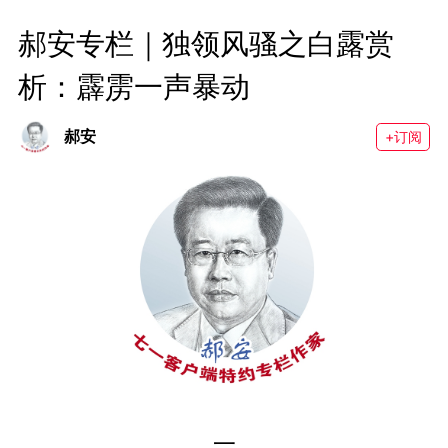
郝安专栏｜独领风骚之白露赏
析：霹雳一声暴动
郝安
+订阅
一